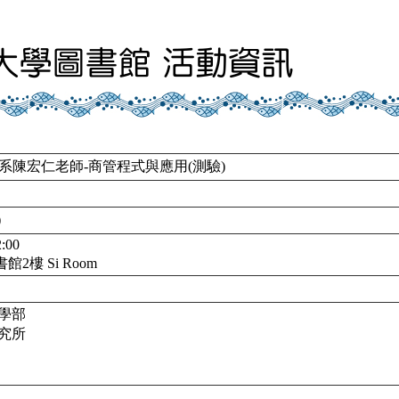
系陳宏仁老師-商管程式與應用(測驗)
)
:00
2樓 Si Room
學部
究所