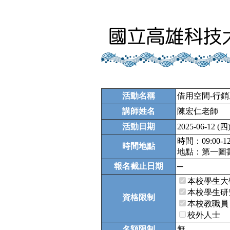
活動名稱
借用空間-行銷
講師姓名
陳宏仁老師
活動日期
2025-06-12 (四
時間：09:00-12
時間地點
地點：第一圖書館
報名截止日期
─
本校學生大
本校學生研
資格限制
本校教職員
校外人士
名額限制
無