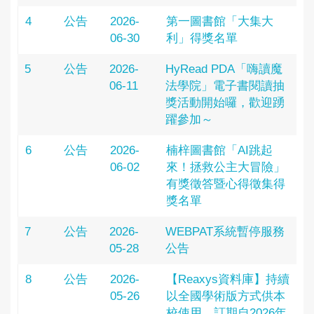
4
公告
2026-
第一圖書館「大集大
06-30
利」得獎名單
5
公告
2026-
HyRead PDA「嗨讀魔
06-11
法學院」電子書閱讀抽
獎活動開始囉，歡迎踴
躍參加～
6
公告
2026-
楠梓圖書館「AI跳起
06-02
來！拯救公主大冒險」
有獎徵答暨心得徵集得
獎名單
7
公告
2026-
WEBPAT系統暫停服務
05-28
公告
8
公告
2026-
【Reaxys資料庫】持續
05-26
以全國學術版方式供本
校使用，訂期自2026年