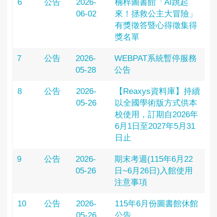
6
公告
2026-
楠梓圖書館「AI跳起
06-02
來！拯救公主大冒險」
有獎徵答暨心得徵集得
獎名單
7
公告
2026-
WEBPAT系統暫停服務
05-28
公告
8
公告
2026-
【Reaxys資料庫】持續
05-26
以全國學術版方式供本
校使用，訂期自2026年
6月1日至2027年5月31
日止
9
公告
2026-
期末考週(115年6月22
05-26
日~6月26日)入館使用
注意事項
10
公告
2026-
115年6月份圖書館休館
05-26
公告