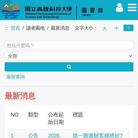
:::
首頁
讀者園地
最新消息
文字大小：
小
大
中
教職員
學生
校友
其他
訪客
進階查詢
最新消息
NO
類型
公布起
標題
始日期
1
公告
2026-
第一圖書館客梯將於7