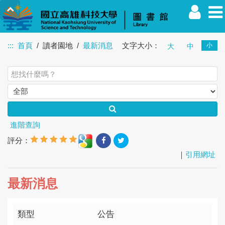
:::
首頁
讀者園地
最新消息
文字大小：
小
大
中
教職員
學生
校友
其他
訪客
進階查詢
評分：
｜
引用網址
最新消息
類型
公告