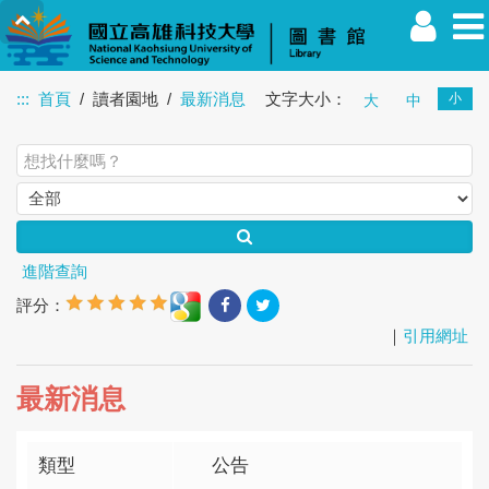
:::
首頁
讀者園地
最新消息
文字大小：
小
大
中
教職員
學生
校友
其他
訪客
進階查詢
評分：
｜
引用網址
最新消息
類型
公告