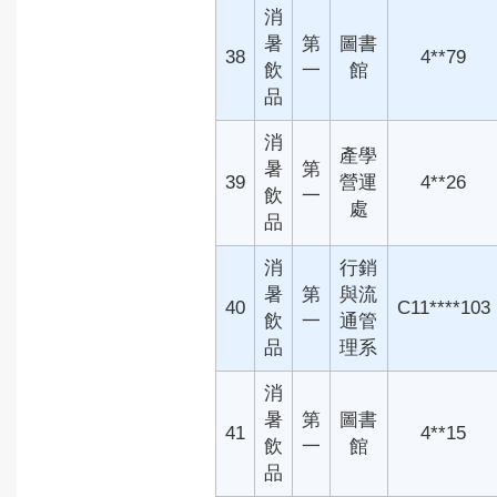
消
暑
第
圖書
38
4**79
飲
一
館
品
消
產學
暑
第
39
營運
4**26
飲
一
處
品
消
行銷
暑
第
與流
40
C11****103
飲
一
通管
品
理系
消
暑
第
圖書
41
4**15
飲
一
館
品