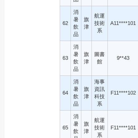
消
航運
暑
旗
62
技術
A11****101
飲
津
系
品
消
暑
旗
圖書
63
9**43
飲
津
館
品
消
海事
暑
旗
資訊
64
F11****102
飲
津
科技
品
系
消
航運
暑
旗
65
技術
F11****101
飲
津
系