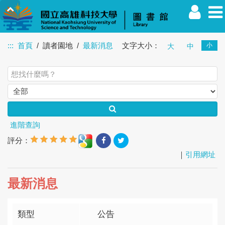
:::
首頁
讀者園地
最新消息
文字大小：
小
大
中
教職員
學生
校友
其他
訪客
進階查詢
評分：
｜
引用網址
最新消息
類型
公告