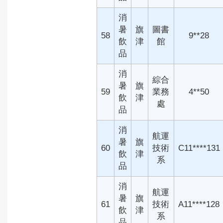
消
暑
旗
圖書
58
9**28
飲
津
館
品
消
綜合
暑
旗
59
業務
4**50
飲
津
處
品
消
航運
暑
旗
60
技術
C11****131
飲
津
系
品
消
航運
暑
旗
61
技術
A11****128
飲
津
系
品