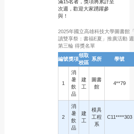
滿15名者，獎項將累計至
次週，歡迎大家踴躍參
與！
2025年國立高雄科技大學圖書館
讀雙享祭：書福E夏」推廣活動 
第三輪 得獎名單
領取
編號
獎項
系所
學號
校區
消
暑
建
圖書
1
4**79
飲
工
館
品
消
模具
暑
建
2
工程
C11****303
飲
工
系
品