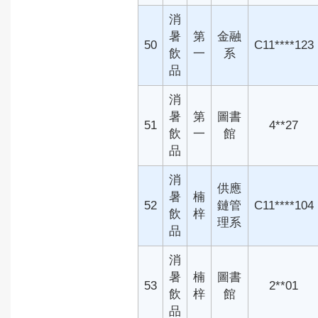
消
暑
第
金融
50
C11****123
飲
一
系
品
消
暑
第
圖書
51
4**27
飲
一
館
品
消
供應
暑
楠
52
鏈管
C11****104
飲
梓
理系
品
消
暑
楠
圖書
53
2**01
飲
梓
館
品