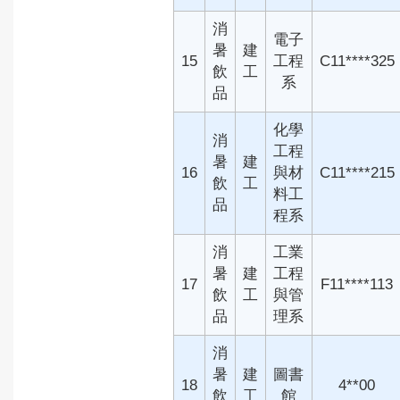
消
電子
暑
建
15
工程
C11****325
飲
工
系
品
化學
消
工程
暑
建
16
與材
C11****215
飲
工
料工
品
程系
消
工業
暑
建
工程
17
F11****113
飲
工
與管
品
理系
消
暑
建
圖書
18
4**00
飲
工
館