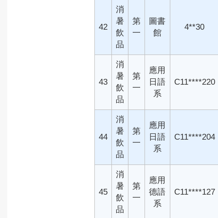
消
暑
第
圖書
42
4**30
飲
一
館
品
消
應用
暑
第
43
日語
C11****220
飲
一
系
品
消
應用
暑
第
44
日語
C11****204
飲
一
系
品
消
應用
暑
第
45
德語
C11****127
飲
一
系
品