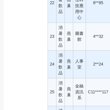
22
8**95
飲
巢
技應
品
用中
心
消
暑
燕
圖書
23
4**32
飲
巢
館
品
消
暑
燕
人事
24
2**24
飲
巢
室
品
消
金融
暑
燕
25
資訊
C11****117
飲
巢
系
品