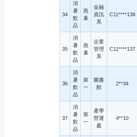
消
金融
暑
燕
34
資訊
C11****138
飲
巢
系
品
消
企業
暑
燕
35
管理
C11****137
飲
巢
系
品
消
暑
第
圖書
36
2**34
飲
一
館
品
消
產學
暑
第
37
營運
4**10
飲
一
處
品