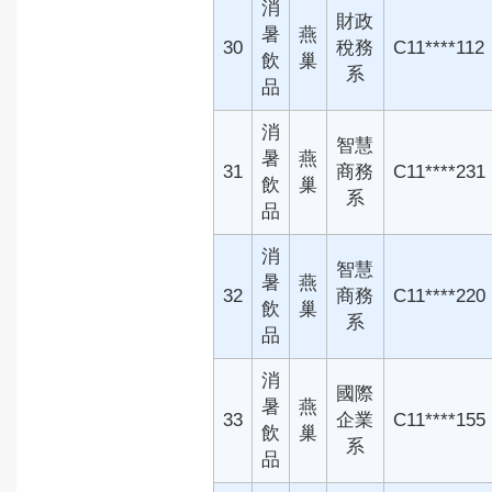
消
財政
暑
燕
30
稅務
C11****112
飲
巢
系
品
消
智慧
暑
燕
31
商務
C11****231
飲
巢
系
品
消
智慧
暑
燕
32
商務
C11****220
飲
巢
系
品
消
國際
暑
燕
33
企業
C11****155
飲
巢
系
品