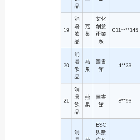
品
消
文化
暑
燕
創意
19
C11****145
飲
巢
產業
品
系
消
暑
燕
圖書
20
4**38
飲
巢
館
品
消
暑
燕
圖書
21
8**96
飲
巢
館
品
ESG
消
與數
暑
燕
位科