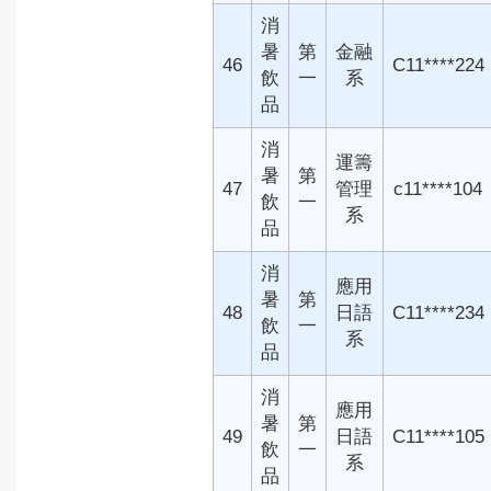
消
暑
第
金融
46
C11****224
飲
一
系
品
消
運籌
暑
第
47
管理
c11****104
飲
一
系
品
消
應用
暑
第
48
日語
C11****234
飲
一
系
品
消
應用
暑
第
49
日語
C11****105
飲
一
系
品