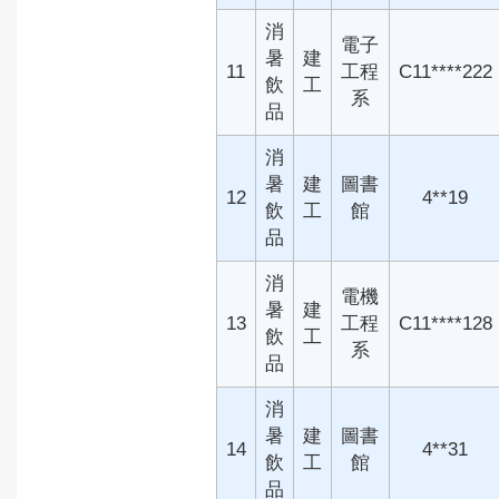
消
電子
暑
建
11
工程
C11****222
飲
工
系
品
消
暑
建
圖書
12
4**19
飲
工
館
品
消
電機
暑
建
13
工程
C11****128
飲
工
系
品
消
暑
建
圖書
14
4**31
飲
工
館
品