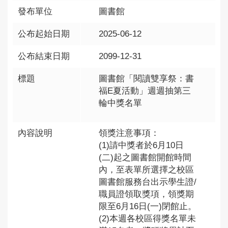
發布單位
圖書館
公布起始日期
2025-06-12
公布結束日期
2099-12-31
標題
圖書館「閱讀雙享祭：書
福E夏活動」週週抽第三
輪中獎名單
內容說明
領獎注意事項：
(1)請中獎者於6月10日
(二)起之圖書館開館時間
內，至表單所選擇之校區
圖書館服務台出示學生證/
職員證領取獎項，領獎期
限至6月16日(一)閉館止。
(2)本週各校區得獎名單未