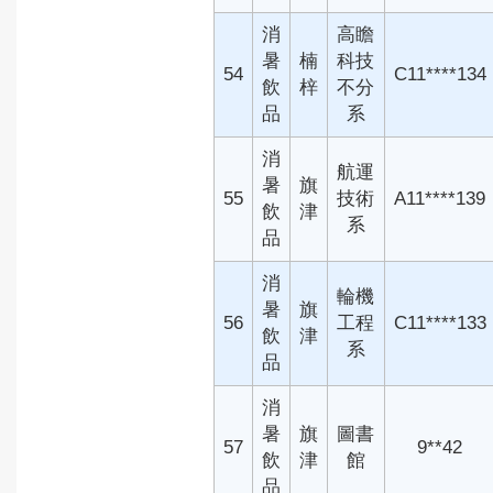
消
高瞻
暑
楠
科技
54
C11****134
飲
梓
不分
品
系
消
航運
暑
旗
55
技術
A11****139
飲
津
系
品
消
輪機
暑
旗
56
工程
C11****133
飲
津
系
品
消
暑
旗
圖書
57
9**42
飲
津
館
品