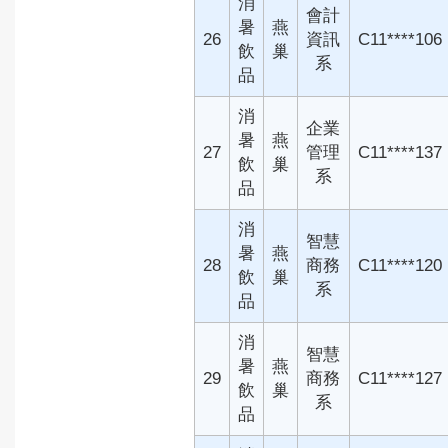
消
會計
暑
燕
26
資訊
C11****106
飲
巢
系
品
消
企業
暑
燕
27
管理
C11****137
飲
巢
系
品
消
智慧
暑
燕
28
商務
C11****120
飲
巢
系
品
消
智慧
暑
燕
29
商務
C11****127
飲
巢
系
品