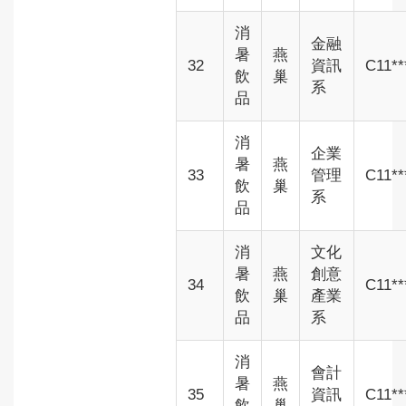
消
金融
暑
燕
32
資訊
C11**
飲
巢
系
品
消
企業
暑
燕
33
管理
C11**
飲
巢
系
品
消
文化
暑
燕
創意
34
C11**
飲
巢
產業
品
系
消
會計
暑
燕
35
資訊
C11**
飲
巢