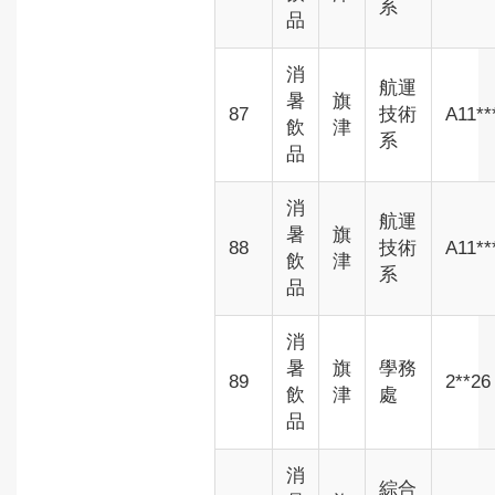
系
品
消
航運
暑
旗
87
技術
A11**
飲
津
系
品
消
航運
暑
旗
88
技術
A11**
飲
津
系
品
消
暑
旗
學務
89
2**26
飲
津
處
品
消
綜合