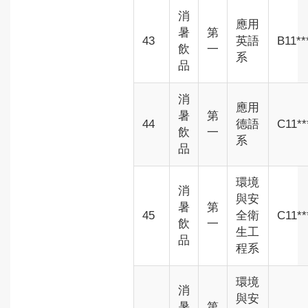
消
應用
暑
第
43
英語
B11**
飲
一
系
品
消
應用
暑
第
44
德語
C11**
飲
一
系
品
環境
消
與安
暑
第
45
全衛
C11**
飲
一
生工
品
程系
環境
消
與安
暑
第