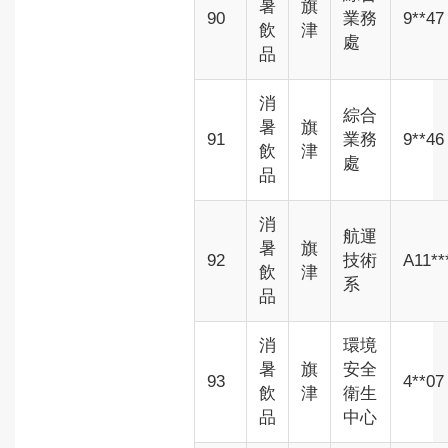
暑
旗
90
業務
9**47
飲
津
處
品
消
綜合
暑
旗
91
業務
9**46
飲
津
處
品
消
航運
暑
旗
92
技術
A11**
飲
津
系
品
消
環境
暑
旗
安全
93
4**07
飲
津
衛生
品
中心