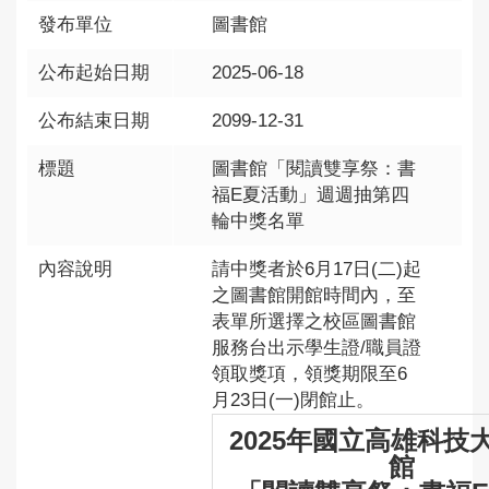
發布單位
圖書館
公布起始日期
2025-06-18
公布結束日期
2099-12-31
標題
圖書館「閱讀雙享祭：書
福E夏活動」週週抽第四
輪中獎名單
內容說明
請中獎者於6月17日(二)起
之圖書館開館時間內，至
表單所選擇之校區圖書館
服務台出示學生證/職員證
領取獎項，領獎期限至6
月23日(一)閉館止。
2025年國立高雄科技
館