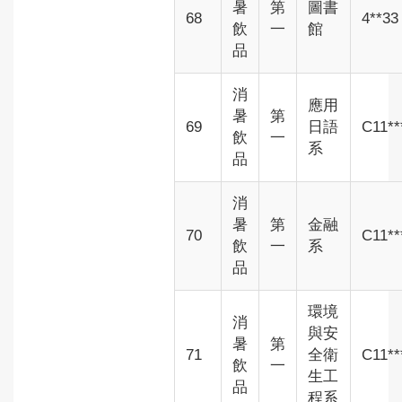
暑
第
圖書
68
4**33
飲
一
館
品
消
應用
暑
第
69
日語
C11**
飲
一
系
品
消
暑
第
金融
70
C11**
飲
一
系
品
環境
消
與安
暑
第
71
全衛
C11**
飲
一
生工
品
程系