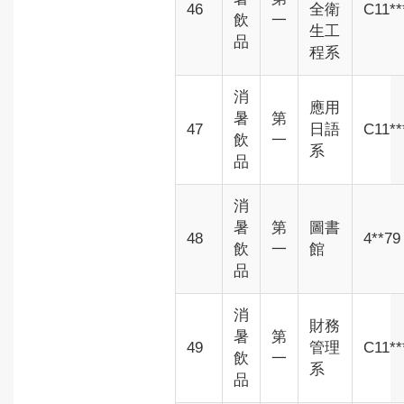
46
全衛
C11**
飲
一
生工
品
程系
消
應用
暑
第
47
日語
C11**
飲
一
系
品
消
暑
第
圖書
48
4**79
飲
一
館
品
消
財務
暑
第
49
管理
C11**
飲
一
系
品