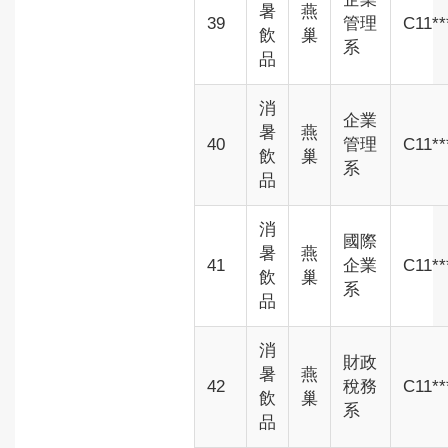
暑
燕
39
管理
C11**
飲
巢
系
品
消
企業
暑
燕
40
管理
C11**
飲
巢
系
品
消
國際
暑
燕
41
企業
C11**
飲
巢
系
品
消
財政
暑
燕
42
稅務
C11**
飲
巢
系
品