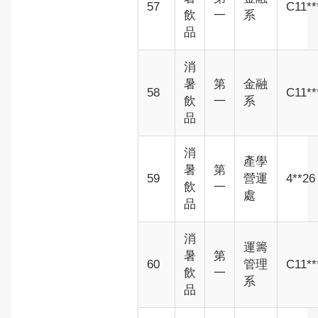
57
C11**
飲
一
系
品
消
暑
第
金融
58
C11**
飲
一
系
品
消
產學
暑
第
59
營運
4**26
飲
一
處
品
消
運籌
暑
第
60
管理
C11**
飲
一
系
品