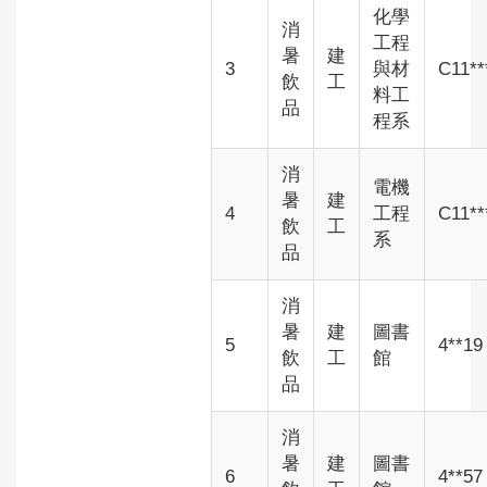
化學
消
工程
暑
建
3
與材
C11**
飲
工
料工
品
程系
消
電機
暑
建
4
工程
C11**
飲
工
系
品
消
暑
建
圖書
5
4**19
飲
工
館
品
消
暑
建
圖書
6
4**57