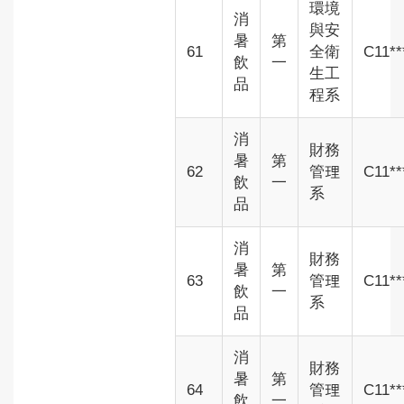
環境
消
與安
暑
第
61
全衛
C11**
飲
一
生工
品
程系
消
財務
暑
第
62
管理
C11**
飲
一
系
品
消
財務
暑
第
63
管理
C11**
飲
一
系
品
消
財務
暑
第
64
管理
C11**
飲
一