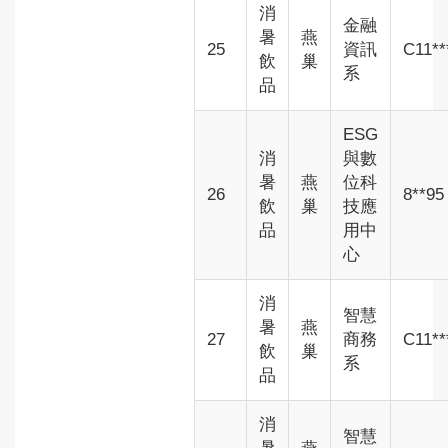
消
金融
暑
燕
25
資訊
C11**
飲
巢
系
品
ESG
消
與數
暑
燕
位科
26
8**95
飲
巢
技應
品
用中
心
消
智慧
暑
燕
27
商務
C11**
飲
巢
系
品
消
智慧