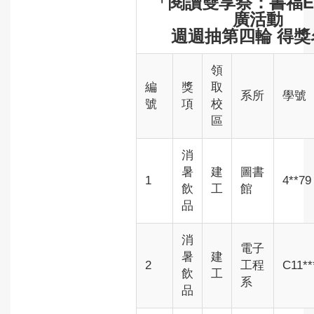
「閱讀雙享祭：書福
廣活動
週週抽第四輪 得獎
領
編
獎
取
系所
學號
號
項
校
區
消
暑
建
圖書
1
4**79
飲
工
館
品
消
電子
暑
建
2
工程
C11**
飲
工
系
品