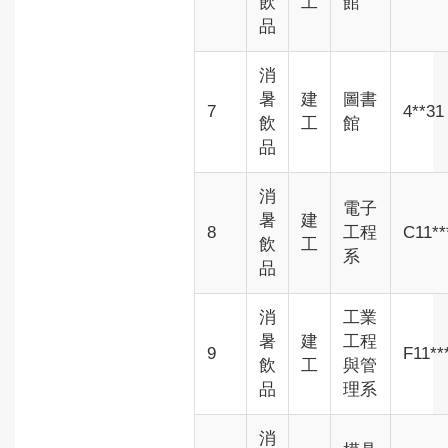
飲
工
館
品
消
暑
建
圖書
7
4**31
飲
工
館
品
消
電子
暑
建
8
工程
C11**
飲
工
系
品
消
工業
暑
建
工程
9
F11**
飲
工
與管
品
理系
消