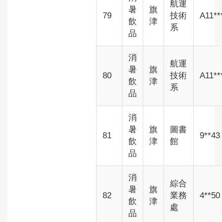
航運
暑
旗
79
技術
A11**
飲
津
系
品
消
航運
暑
旗
80
技術
A11**
飲
津
系
品
消
暑
旗
圖書
81
9**43
飲
津
館
品
消
綜合
暑
旗
82
業務
4**50
飲
津
處
品