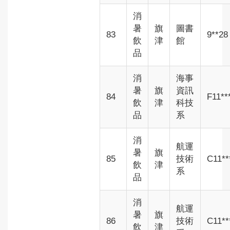
消
暑
旗
圖書
83
9**28
飲
津
館
品
消
海事
暑
旗
資訊
84
F11**
飲
津
科技
品
系
消
航運
暑
旗
85
技術
C11**
飲
津
系
品
消
航運
暑
旗
86
技術
C11**
飲
津