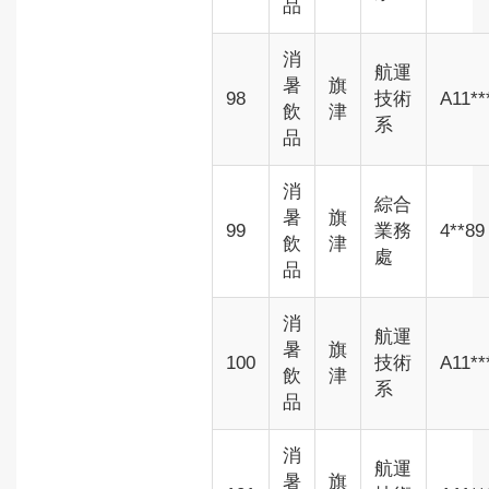
品
消
航運
暑
旗
98
技術
A11**
飲
津
系
品
消
綜合
暑
旗
99
業務
4**89
飲
津
處
品
消
航運
暑
旗
100
技術
A11**
飲
津
系
品
消
航運
暑
旗