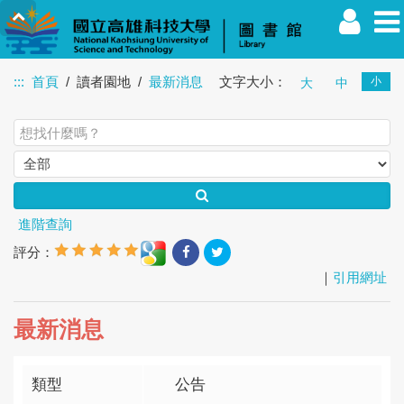
:::
首頁
讀者園地
最新消息
文字大小：
小
大
中
教職員
學生
校友
其他
訪客
進階查詢
評分：
｜
引用網址
最新消息
類型
公告