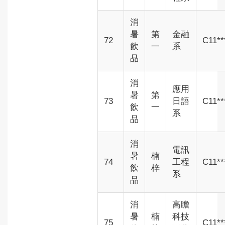
消
暑
第
金融
72
C11**
飲
一
系
品
消
應用
暑
第
73
日語
C11**
飲
一
系
品
消
電訊
暑
楠
74
工程
C11**
飲
梓
系
品
消
高瞻
暑
楠
科技
75
C11**