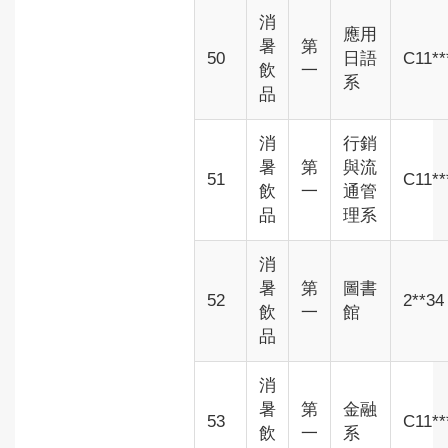
消
應用
暑
第
50
日語
C11**
飲
一
系
品
消
行銷
暑
第
與流
51
C11**
飲
一
通管
品
理系
消
暑
第
圖書
52
2**34
飲
一
館
品
消
暑
第
金融
53
C11**
飲
一
系