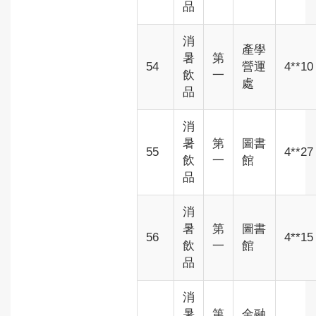
品
消
產學
暑
第
54
營運
4**10
飲
一
處
品
消
暑
第
圖書
55
4**27
飲
一
館
品
消
暑
第
圖書
56
4**15
飲
一
館
品
消
暑
第
金融