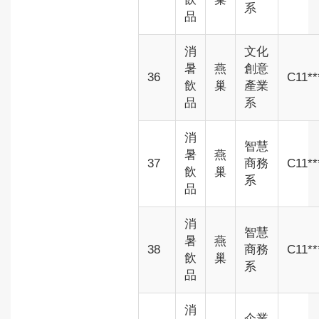
系
品
消
文化
暑
燕
創意
36
C11**
飲
巢
產業
品
系
消
智慧
暑
燕
37
商務
C11**
飲
巢
系
品
消
智慧
暑
燕
38
商務
C11**
飲
巢
系
品
消
企業