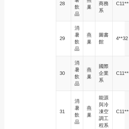
暑
燕
28
商務
C11**
飲
巢
系
品
消
暑
燕
圖書
29
4**32
飲
巢
館
品
消
國際
暑
燕
30
企業
C11**
飲
巢
系
品
能源
消
與冷
暑
燕
31
凍空
C11**
飲
巢
調工
品
程系