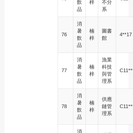
飲
梓
不分
品
系
消
暑
楠
圖書
76
4**17
飲
梓
館
品
消
漁業
暑
楠
科技
77
C11**
飲
梓
與管
品
理系
消
供應
暑
楠
78
鏈管
C11**
飲
梓
理系
品
消