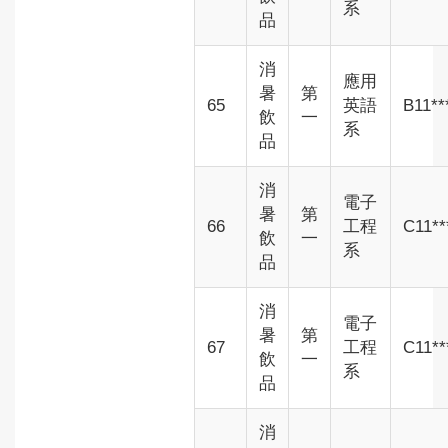
系
品
消
應用
暑
第
65
英語
B11**
飲
一
系
品
消
電子
暑
第
66
工程
C11**
飲
一
系
品
消
電子
暑
第
67
工程
C11**
飲
一
系
品
消