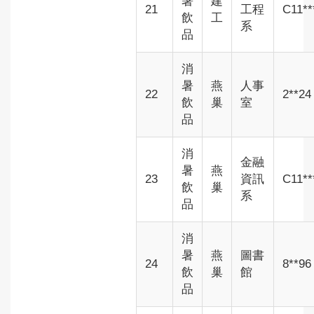
暑
建
21
工程
C11**
飲
工
系
品
消
暑
燕
人事
22
2**24
飲
巢
室
品
消
金融
暑
燕
23
資訊
C11**
飲
巢
系
品
消
暑
燕
圖書
24
8**96
飲
巢
館
品