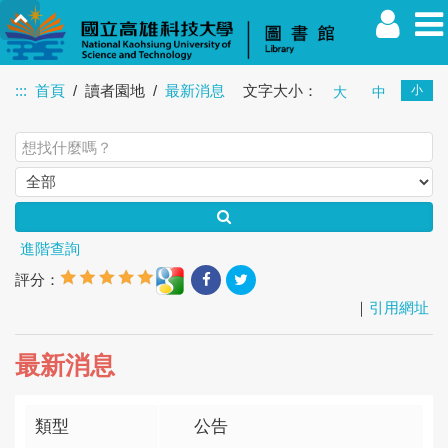
:::
首頁
讀者園地
最新消息
文字大小：
小
大
中
教職員
學生
校友
其他
訪客
進階查詢
評分：
｜
引用網址
最新消息
類型
公告