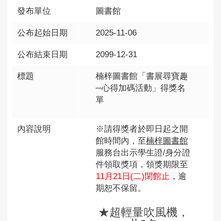
發布單位
圖書館
公布起始日期
2025-11-06
公布結束日期
2099-12-31
標題
楠梓圖書館「書展尋寶趣
─心得加碼活動」得獎名
單
內容說明
※請得獎者於即日起之開
館時間內，至
楠梓圖書館
服務台出示學生證/身分證
件領取獎項，領獎期限至
11月21日(二)閉館止
，逾
期恕不保留。
★超輕量吹風機，