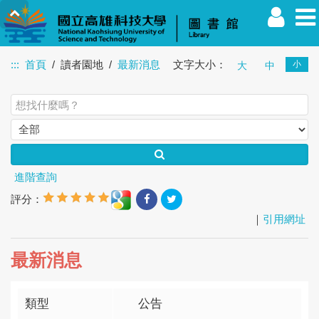
:::
首頁
讀者園地
最新消息
文字大小：
小
大
中
教職員
學生
校友
其他
訪客
進階查詢
評分：
｜
引用網址
最新消息
類型
公告