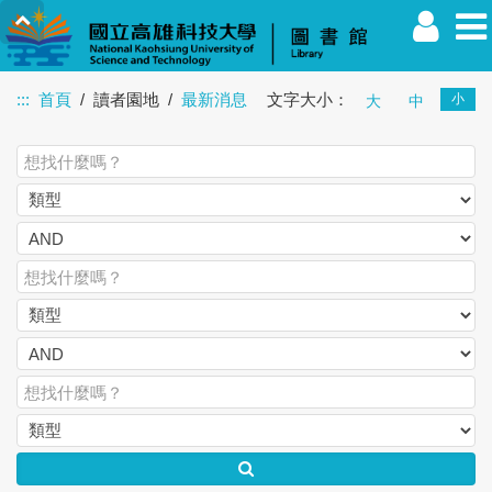
:::
首頁
讀者園地
最新消息
文字大小：
小
大
中
教職員
學生
校友
其他
訪客