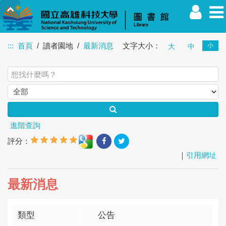
:::
首頁
讀者園地
最新消息
文字大小：
小
大
中
教職員
學生
校友
其他
訪客
進階查詢
評分：
｜
引用網址
最新消息
類型
公告