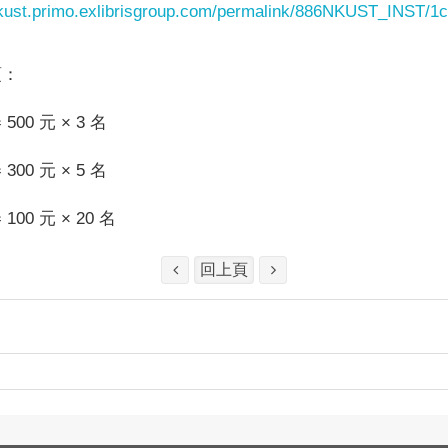
nkust.primo.exlibrisgroup.com/permalink/886NKUST_INST/
項：
00 元 × 3 名
00 元 × 5 名
00 元 × 20 名
回上頁