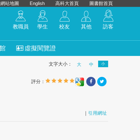
網站地圖
English
高科大首頁
圖書館首頁
教職員
學生
校友
其他
訪客
館
虛擬閱覽證
文字大小：
小
大
中
評分：
｜
引用網址