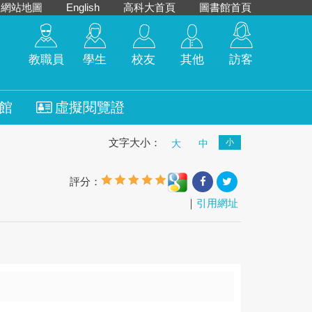
網站地圖
English
高科大首頁
圖書館首頁
教職員
學生
校友
其他
訪客
館
虛擬閱覽證
文字大小：
小
大
中
評分：
｜
引用網址