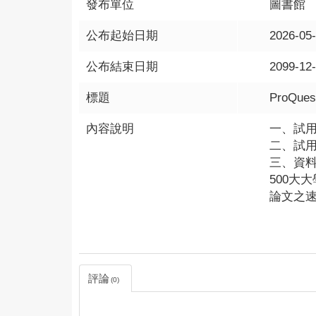
發布單位
圖書館
公布起始日期
2026-05
公布結束日期
2099-12
標題
ProQue
內容說明
一、試
二、試用
三、資料
500大
論文之
評論
0