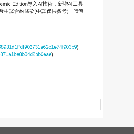
Edition導入AI技術，新增AI工具
中譯合約條款(中譯僅供參考)，請遵
/468981d1ffdf902731a62c1e74f903b9
)
fcd871a1be8b34d2bb0eae
)