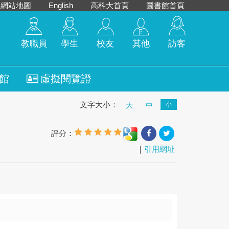
網站地圖
English
高科大首頁
圖書館首頁
教職員
學生
校友
其他
訪客
館
虛擬閱覽證
文字大小：
小
大
中
評分：
｜
引用網址