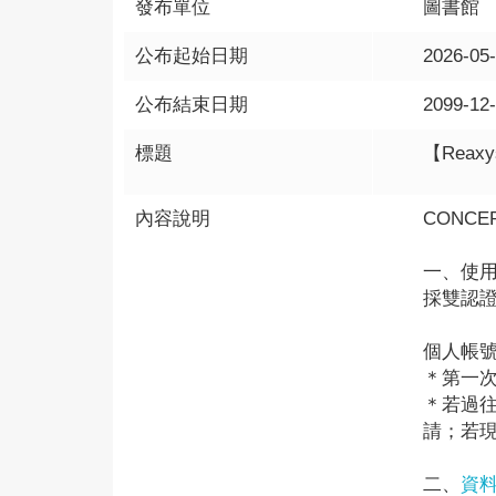
發布單位
圖書館
公布起始日期
2026-05
公布結束日期
2099-12
標題
【Rea
內容說明
CONC
一、使
採雙認證機
個人帳
＊第一次
＊若過往已
請；若現
二、
資