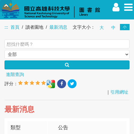
:::
首頁
讀者園地
最新消息
文字大小：
小
大
中
教職員
學生
校友
其他
訪客
進階查詢
評分：
｜
引用網址
最新消息
類型
公告