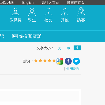
網站地圖
English
高科大首頁
圖書館首頁
教職員
學生
校友
其他
訪客
館
虛擬閱覽證
文字大小：
小
大
中
評分：
｜
引用網址