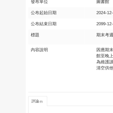
發布單位
圖書館
公布起始日期
2024-12
公布結束日期
2099-12
標題
期末考週(
內容說明
因應期末
館至晚上
為維護
清空供
評論
0