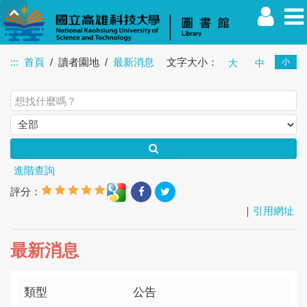
:::
首頁
讀者園地
最新消息
文字大小：
小
大
中
教職員
學生
校友
其他
訪客
進階查詢
評分：
｜
引用網址
最新消息
類型
公告