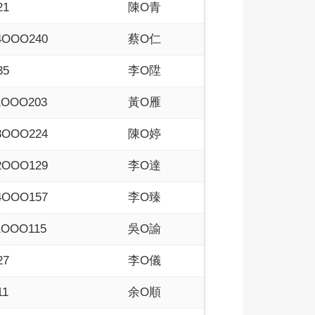
21
陳O青
4OOO240
蔡O仁
35
李O陞
1OOO203
黃O雁
3OOO224
陳O婷
2OOO129
李O達
4OOO157
李O臻
1OOO115
吳O諭
27
李O儀
11
余O順