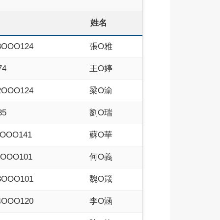
姓名
3OOO124
張O雅
74
王O婷
2OOO124
梁O渝
35
劉O瑞
3OOO141
蘇O華
4OOO101
何O義
3OOO101
魏O箴
4OOO120
李O涵