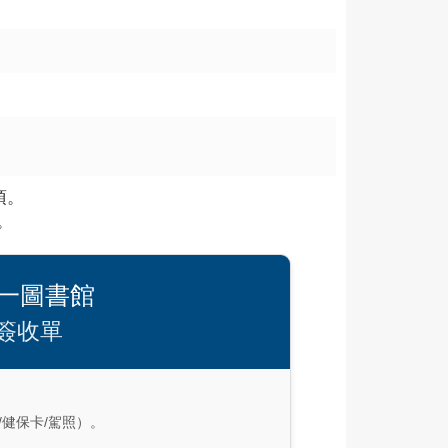
項。
。
第一圖書館
簽收單
健保卡/駕照）。