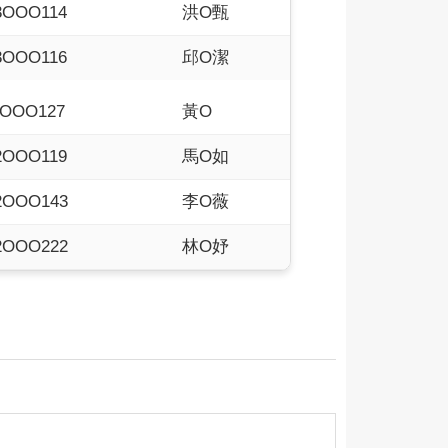
3OOO114
洪O甄
3OOO116
邱O潔
1OOO127
黃O
2OOO119
馬O如
2OOO143
李O薇
2OOO222
林O妤