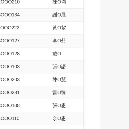
2OOO210
陳O均
3OOO134
謝O展
1OOO222
黃O絜
3OOO127
李O茹
4OOO128
戴O
2OOO103
張O語
2OOO203
陳O慧
3OOO231
雷O臻
3OOO108
張O恩
4OOO110
余O恩