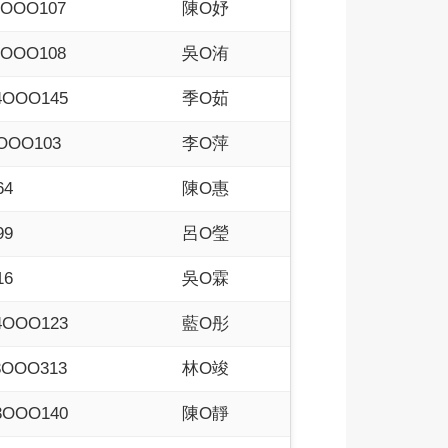
4OOO107
陳O妤
3OOO108
吳O洧
4OOO145
季O茹
4OOO103
李O萍
64
陳O惠
99
呂O瑩
16
吳O霖
4OOO123
藍O彤
3OOO313
林O竣
3OOO140
陳O靜