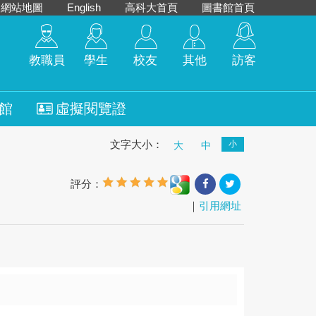
網站地圖
English
高科大首頁
圖書館首頁
教職員
學生
校友
其他
訪客
館
虛擬閱覽證
文字大小：
小
大
中
評分：
｜
引用網址