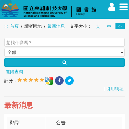
:::
首頁
讀者園地
最新消息
文字大小：
小
大
中
教職員
學生
校友
其他
訪客
進階查詢
評分：
｜
引用網址
最新消息
類型
公告