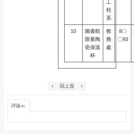
工
程
系
10
圖書館
教
8〇
限量陶
務
〇93
瓷保溫
處
杯
回上頁
評論
0