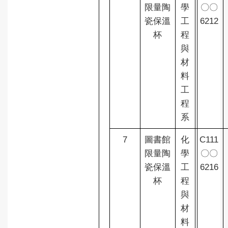
限量陶
學
〇〇
瓷保溫
工
6212
杯
程
與
材
料
工
程
系
7
圖書館
化
C111
限量陶
學
〇〇
瓷保溫
工
6216
杯
程
與
材
料