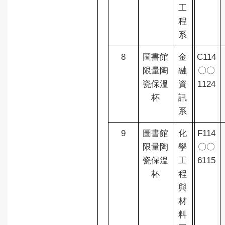
工
程
系
8
圖書館
金
C114
限量陶
融
〇〇
瓷保溫
資
1124
杯
訊
系
9
圖書館
化
F114
限量陶
學
〇〇
瓷保溫
工
6115
杯
程
與
材
料