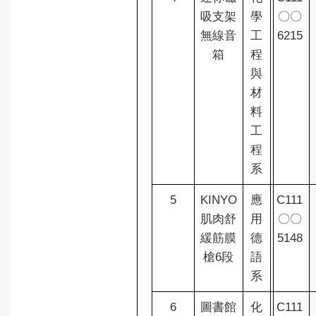
吸支架
學
〇〇
無線音
工
6215
箱
程
與
材
料
工
程
系
5
KINYO
應
C111
肌肉舒
用
〇〇
緩筋膜
德
5148
槍6段
語
系
6
圖書館
化
C111