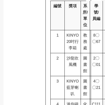
編號
獎項
系
學
所/
號/
單
員編
位
1
KINYO
教
8〇
20吋行
務
〇67
李箱
處
2
沙龍吹
圖
2〇
風機
書
〇01
館
3
KINYO
圖
4〇
藍芽喇
書
〇21
叭
館
4
迷你磁
化
C111