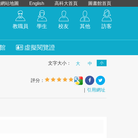
網站地圖
English
高科大首頁
圖書館首頁
教職員
學生
校友
其他
訪客
館
虛擬閱覽證
文字大小：
小
大
中
評分：
｜
引用網址