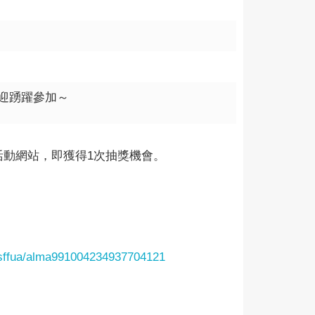
迎踴躍參加～
活動網站，即獲得1次抽獎機會。
isffua/alma991004234937704121