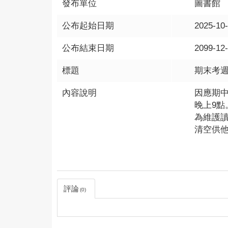
發布單位
圖書館
公布起始日期
2025-10
公布結束日期
2099-12
標題
期末考週
內容說明
因應期中
晚上9點
為維護
清空供
評論
0