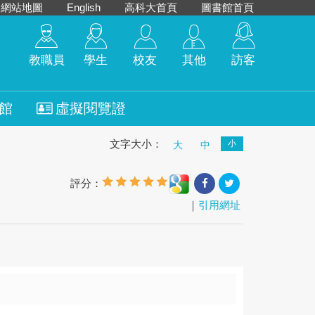
網站地圖
English
高科大首頁
圖書館首頁
教職員
學生
校友
其他
訪客
館
虛擬閱覽證
文字大小：
小
大
中
評分：
｜
引用網址