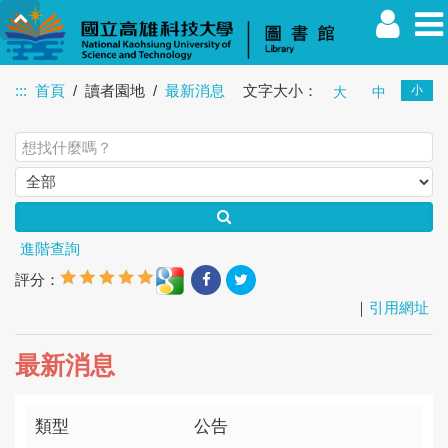
:::
首頁
讀者園地
最新消息
文字大小：
小
大
中
教職員
學生
校友
其他
訪客
進階查詢
評分：
｜
引用網址
最新消息
類型
公告