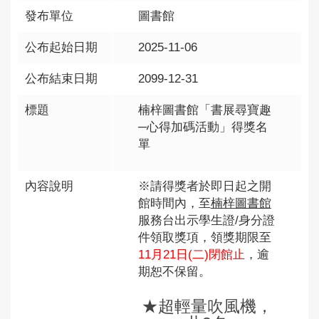
發布單位
圖書館
公布起始日期
2025-11-06
公布結束日期
2099-12-31
標題
楠梓圖書館「書展尋寶趣
─心得加碼活動」得獎名
單
內容說明
※請得獎者於即日起之開
館時間內，至
楠梓圖書館
服務台出示學生證/身分證
件領取獎項，領獎期限至
11月21日(二)閉館止
，逾
期恕不保留。
★超輕量吹風機，