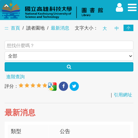
:::
首頁
讀者園地
最新消息
文字大小：
小
大
中
教職員
學生
校友
其他
訪客
進階查詢
評分：
｜
引用網址
最新消息
類型
公告