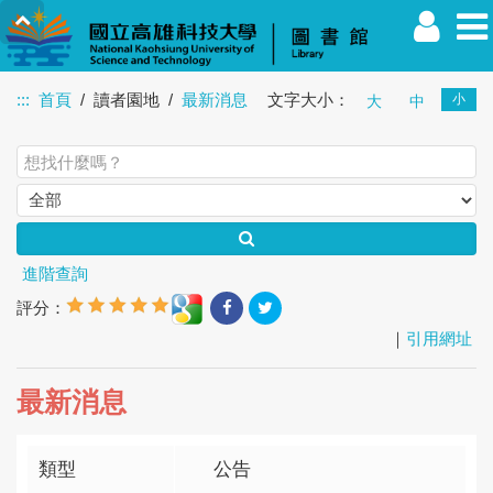
:::
首頁
讀者園地
最新消息
文字大小：
小
大
中
教職員
學生
校友
其他
訪客
進階查詢
評分：
｜
引用網址
最新消息
類型
公告