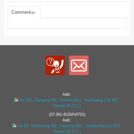
Comment
0
Add.:
No.415, Jiangong Rd., Sanmin Dist., Kaohsiung City 807 ,
Taiwan (R.O.C.)
(07-381-4526#18701)
Add.:
No.58, Shenzhong Rd., Yanchao Dist., Kaohsiung City 824 ,
Taiwan (R.O.C.)