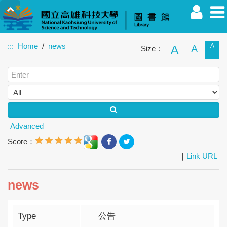
:::
Home
news
A
A
A
Size：
Faculty
Student
Alumnus
Others
Guest
Advanced
Score：
｜
Link URL
news
Type
公告