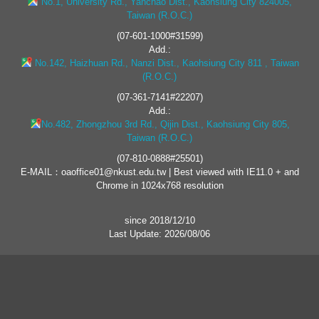
No.1, University Rd., Yanchao Dist., Kaohsiung City 824005,
Taiwan (R.O.C.)
(07-601-1000#31599)
Add.:
No.142, Haizhuan Rd., Nanzi Dist., Kaohsiung City 811 , Taiwan
(R.O.C.)
(07-361-7141#22207)
Add.:
No.482, Zhongzhou 3rd Rd., Qijin Dist., Kaohsiung City 805,
Taiwan (R.O.C.)
(07-810-0888#25501)
E-MAIL：oaoffice01@nkust.edu.tw | Best viewed with IE11.0 + and
Chrome in 1024x768 resolution
since 2018/12/10
Last Update: 2026/08/06