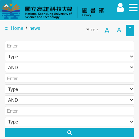
:::
Home
news
A
A
A
Size：
Faculty
Student
Alumnus
Others
Guest