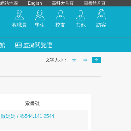
網站地圖
English
高科大首頁
圖書館首頁
教職員
學生
校友
其他
訪客
館
虛擬閱覽證
文字大小：
小
大
中
索書號
媽媽 / 魯
544.141 2544