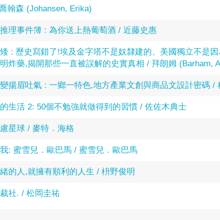
翰森 (Johansen, Erika)
推理事件簿 : 為你送上熱葡萄酒 / 近藤史惠
矮 : 歷史寫錯了!埃及金字塔不是奴隸建的、美國獨立不是
炸藥,揭開那些一直被誤解的史實真相 / 拜朗姆 (Barham, And
變揚眉吐氣 : 一鄉一特色,地方產業文創與商品文設計密碼 / 
生活 2: 50個不勉強就做得到的習慣 / 佐佐木典士
慮星球 / 麥特．海格
我: 蜜雪兒．歐巴馬 / 蜜雪兒．歐巴馬
緒的人,就擁有順利的人生 / 枡野俊明
社. / 松岡圭祐