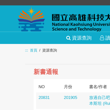
資源查詢
:::
首頁
資源查詢
新書通報
NO
月份
書名/作者
20831
201905
放過自己吧
本斯坦 (Rube