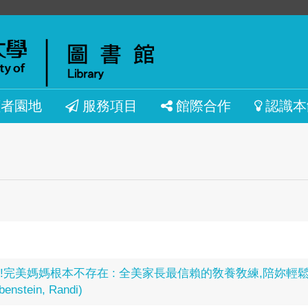
讀者園地
服務項目
館際合作
認識本
!完美媽媽根本不存在 : 全美家長最信賴的敎養敎練,陪妳輕鬆做
nstein, Randi)