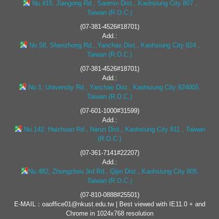
No.415, Jiangong Rd., Sanmin Dist., Kaohsiung City 807 ,
Taiwan (R.O.C.)
(07-381-4526#18701)
Add.:
No.58, Shenzhong Rd., Yanchao Dist., Kaohsiung City 824 ,
Taiwan (R.O.C.)
(07-381-4526#18701)
Add.:
No.1, University Rd., Yanchao Dist., Kaohsiung City 824005,
Taiwan (R.O.C.)
(07-601-1000#31599)
Add.:
No.142, Haizhuan Rd., Nanzi Dist., Kaohsiung City 811 , Taiwan
(R.O.C.)
(07-361-7141#22207)
Add.:
No.482, Zhongzhou 3rd Rd., Qijin Dist., Kaohsiung City 805,
Taiwan (R.O.C.)
(07-810-0888#25501)
E-MAIL：oaoffice01@nkust.edu.tw | Best viewed with IE11.0 + and
Chrome in 1024x768 resolution