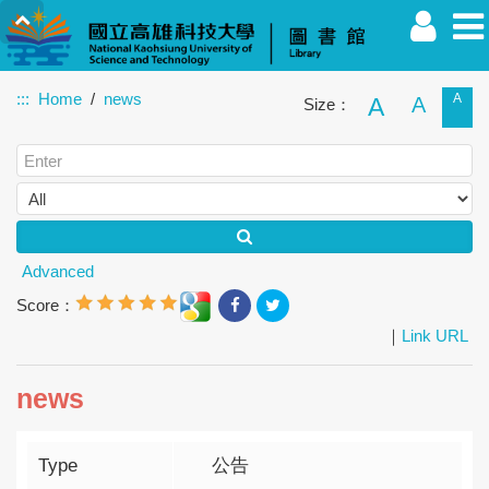
:::
Home
news
A
A
A
Size：
Faculty
Student
Alumnus
Others
Guest
Advanced
Score：
｜
Link URL
news
Type
公告