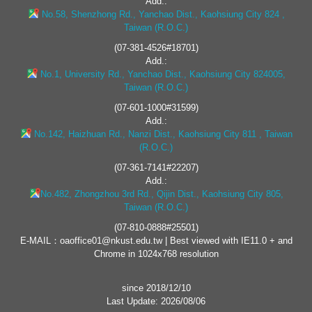
Add.:
No.58, Shenzhong Rd., Yanchao Dist., Kaohsiung City 824 ,
Taiwan (R.O.C.)
(07-381-4526#18701)
Add.:
No.1, University Rd., Yanchao Dist., Kaohsiung City 824005,
Taiwan (R.O.C.)
(07-601-1000#31599)
Add.:
No.142, Haizhuan Rd., Nanzi Dist., Kaohsiung City 811 , Taiwan
(R.O.C.)
(07-361-7141#22207)
Add.:
No.482, Zhongzhou 3rd Rd., Qijin Dist., Kaohsiung City 805,
Taiwan (R.O.C.)
(07-810-0888#25501)
E-MAIL：oaoffice01@nkust.edu.tw | Best viewed with IE11.0 + and
Chrome in 1024x768 resolution
since 2018/12/10
Last Update: 2026/08/06