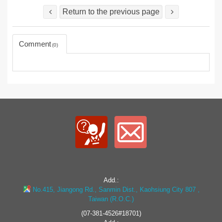
Return to the previous page
Comment
0
Add.:
No.415, Jiangong Rd., Sanmin Dist., Kaohsiung City 807 ,
Taiwan (R.O.C.)
(07-381-4526#18701)