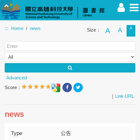
:::
Home
news
A
A
A
Size：
Faculty
Student
Alumnus
Others
Guest
Advanced
Score：
｜
Link URL
news
Type
公告