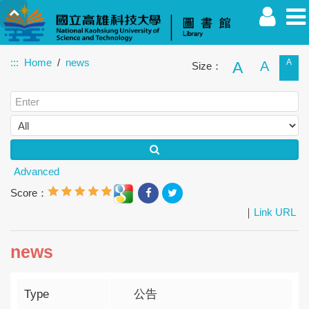
:::
Home
news
A
A
A
Size：
Faculty
Student
Alumnus
Others
Guest
Advanced
Score：
｜
Link URL
news
Type
公告