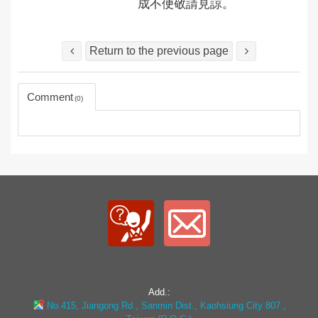
成不便敬請見諒。
Return to the previous page
Comment
0
Add.:
No.415, Jiangong Rd., Sanmin Dist., Kaohsiung City 807 ,