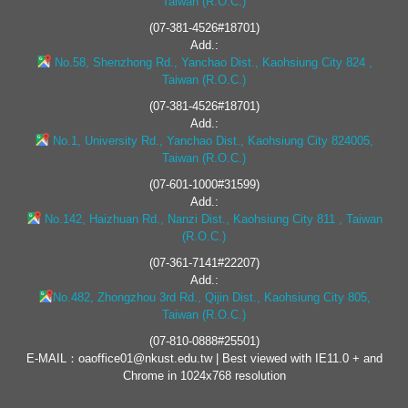
Taiwan (R.O.C.)
(07-381-4526#18701)
Add.:
No.58, Shenzhong Rd., Yanchao Dist., Kaohsiung City 824 ,
Taiwan (R.O.C.)
(07-381-4526#18701)
Add.:
No.1, University Rd., Yanchao Dist., Kaohsiung City 824005,
Taiwan (R.O.C.)
(07-601-1000#31599)
Add.:
No.142, Haizhuan Rd., Nanzi Dist., Kaohsiung City 811 , Taiwan
(R.O.C.)
(07-361-7141#22207)
Add.:
No.482, Zhongzhou 3rd Rd., Qijin Dist., Kaohsiung City 805,
Taiwan (R.O.C.)
(07-810-0888#25501)
E-MAIL：oaoffice01@nkust.edu.tw | Best viewed with IE11.0 + and
Chrome in 1024x768 resolution