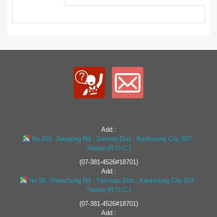
Add.:
No.415, Jiangong Rd., Sanmin Dist., Kaohsiung City 807 ,
Taiwan (R.O.C.)
(07-381-4526#18701)
Add.:
No.58, Shenzhong Rd., Yanchao Dist., Kaohsiung City 824 ,
Taiwan (R.O.C.)
(07-381-4526#18701)
Add.: