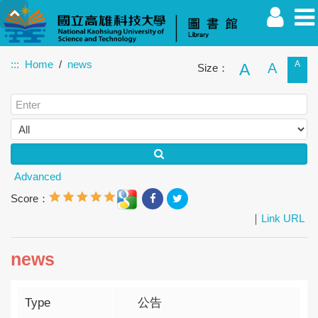
:::
Home
news
A
A
A
Size：
Faculty
Student
Alumnus
Others
Guest
Advanced
Score：
｜
Link URL
news
Type
公告