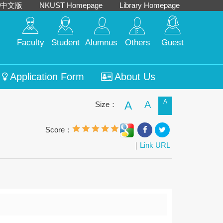
中文版
NKUST Homepage
Library Homepage
Faculty
Student
Alumnus
Others
Guest
Application Form
About Us
A
A
A
Size：
Score：
｜
Link URL