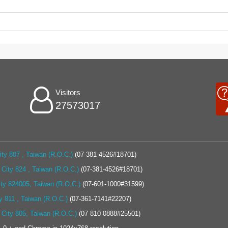
Visitors
27573017
ty 807 , Taiwan (R.O.C.)
(07-381-4526#18701)
City 824 , Taiwan (R.O.C.)
(07-381-4526#18701)
ity 824005, Taiwan (R.O.C.)
(07-601-1000#31599)
y 811 , Taiwan (R.O.C.)
(07-361-7141#22207)
 City 805, Taiwan (R.O.C.)
(07-810-0888#25501)