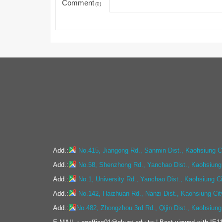
Comment
0
Add.:
No.415, Jiangong Rd., Sanmin Dist., Kaohsiung Ci
Add.:
No.58, Shenzhong Rd., Yanchao Dist., Kaohsiung 
Add.:
No.1, University Rd., Yanchao Dist., Kaohsiung C
Add.:
No.142, Haizhuan Rd., Nanzi Dist., Kaohsiung Cit
Add.:
No.482, Zhongzhou 3rd Rd., Qijin Dist., Kaohsiung