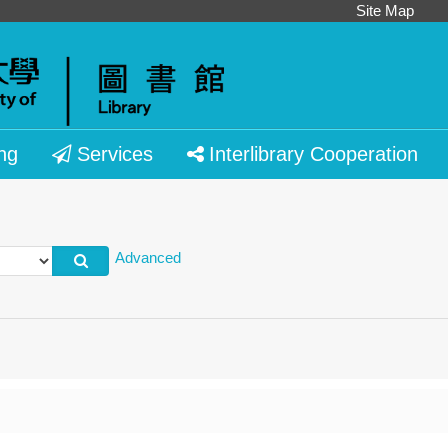
Site Map
ng
Services
Interlibrary Cooperation
Advanced