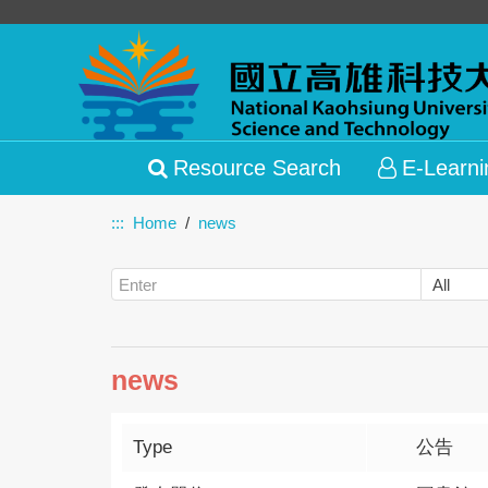
Resource Search
E-Learni
:::
Home
news
news
Type
公告