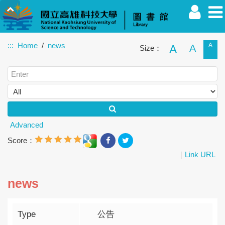
:::
Home
news
A
A
A
Size：
Faculty
Student
Alumnus
Others
Guest
Advanced
Score：
｜
Link URL
news
Type
公告