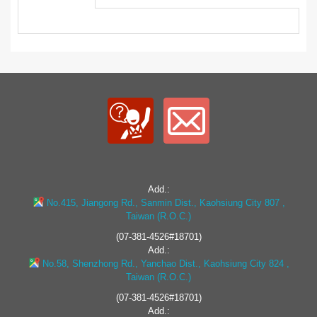
Add.:
No.415, Jiangong Rd., Sanmin Dist., Kaohsiung City 807 ,
Taiwan (R.O.C.)
(07-381-4526#18701)
Add.:
No.58, Shenzhong Rd., Yanchao Dist., Kaohsiung City 824 ,
Taiwan (R.O.C.)
(07-381-4526#18701)
Add.: