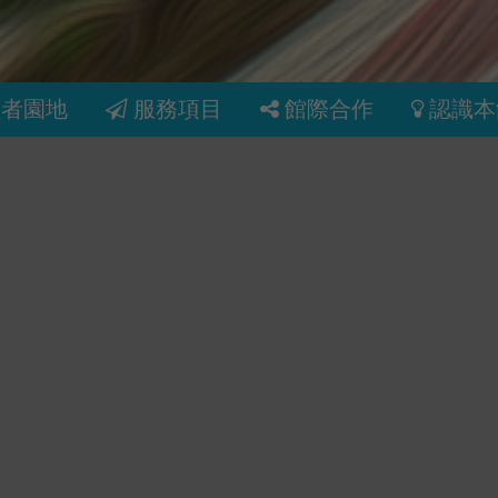
讀者園地
服務項目
館際合作
認識本
和羽毛
高效職場生
香港 :
養成你