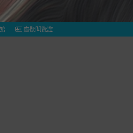
館
虛擬閱覽證
黑貓咖啡廳的點心
的A
順著24節
頂尖收入
阿嬤要我跟
查看更多