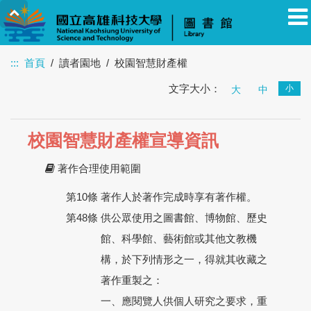
:::
首頁
讀者園地
校園智慧財產權
文字大小：
小
教職員
學生
校友
其他
大
訪客
中
校園智慧財產權宣導資訊
著作合理使用範圍
第10條
著作人於著作完成時享有著作權。
第48條
供公眾使用之圖書館、博物館、歷史
館、科學館、藝術館或其他文教機
構，於下列情形之一，得就其收藏之
著作重製之：
一、
應閱覽人供個人研究之要求，重