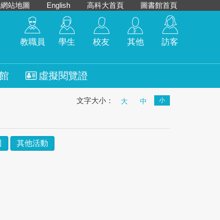
網站地圖
English
高科大首頁
圖書館首頁
教職員
學生
校友
其他
訪客
館
虛擬閱覽證
文字大小：
小
大
中
週
其他活動