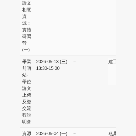
論文
相關
資
源：
實體
研習
營
(一)
畢業
2026-05-13 (三)
－
建工校區：
建
前哨
13:30-15:00
書
站-
樓
學位
學
論文
上傳
及繳
交流
程說
明會
資源
2026-05-04 (一)
－
燕巢校區：
多