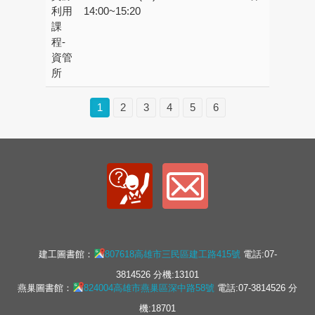
利用
14:00~15:20
書
課
程-
資管
所
1
2
3
4
5
6
建工圖書館：
807618高雄市三民區建工路415號
電話:07-
3814526 分機:13101
燕巢圖書館：
824004高雄市燕巢區深中路58號
電話:07-3814526 分
機:18701