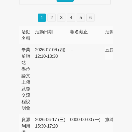
1
2
3
4
5
6
活動
活動日期
報名截止
活動地點
名稱
畢業
2026-07-09 (四)
－
五館校區：
線
前哨
12:10-13:30
程
站-
學位
論文
上傳
及繳
交流
程說
明會
資源
2026-06-17 (三)
0000-00-00 (一)
旗津校區：
線
利用
15:30-17:20