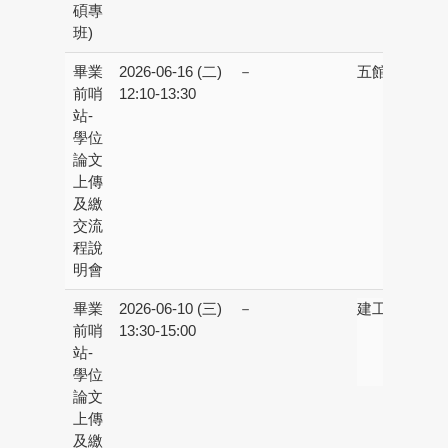
碩專
班)
畢業
2026-06-16 (二)
－
五館校區：
線
前哨
12:10-13:30
程
站-
學位
論文
上傳
及繳
交流
程說
明會
畢業
2026-06-10 (三)
－
建工校區：
建
前哨
13:30-15:00
書
站-
樓
學位
學
論文
上傳
及繳