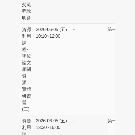
交流
程說
明會
資源
2026-06-05 (五)
－
第一校區：
第
利用
10:10~12:00
書
課
R
程-
學位
論文
相關
資
源：
實體
研習
營
(三)
資源
2026-06-05 (五)
－
第一校區：
第
利用
13:30~16:00
書
課
R