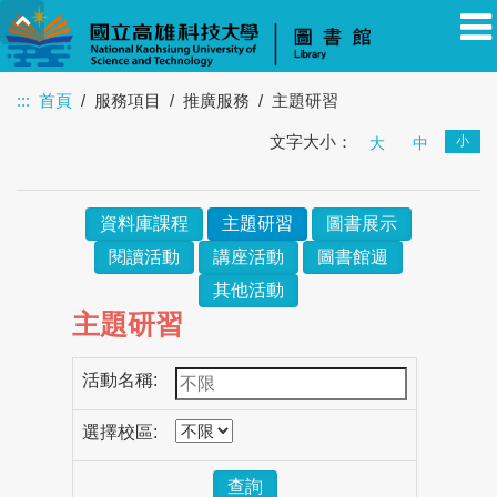
:::
首頁
服務項目
推廣服務
主題研習
文字大小：
小
教職員
學生
校友
其他
大
訪客
中
資料庫課程
主題研習
圖書展示
閱讀活動
講座活動
圖書館週
其他活動
主題研習
活動名稱:
選擇校區:
查詢