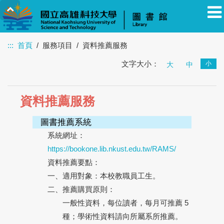
:::
首頁
服務項目
資料推薦服務
文字大小：
小
教職員
學生
校友
其他
大
訪客
中
資料推薦服務
圖書推薦系統
系統網址：
https://bookone.lib.nkust.edu.tw/RAMS/
資料推薦要點：
一、
適用對象：本校教職員工生。
二、
推薦購買原則：
一般性資料，每位讀者，每月可推薦 5
種；學術性資料請向所屬系所推薦。