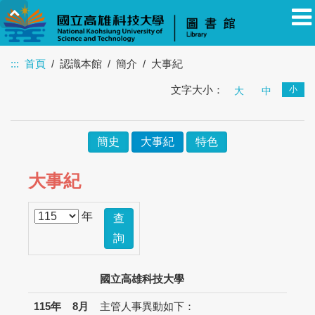
:::
首頁
認識本館
簡介
大事紀
文字大小：
小
教職員
學生
校友
其他
大
訪客
中
簡史
大事紀
特色
大事紀
年
查
詢
國立高雄科技大學
115年
8月
主管人事異動如下：