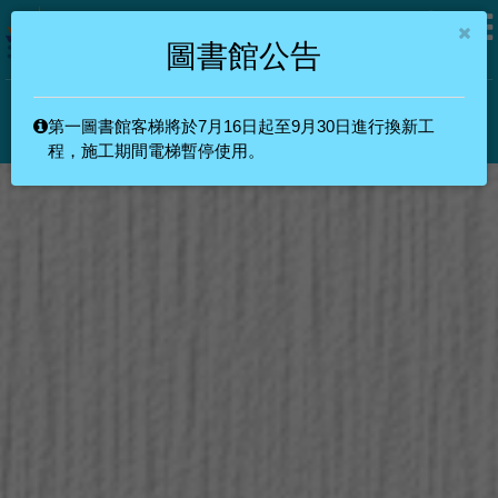
圖書館公告
第一圖書館客梯將於7月16日起至9月30日進行換新工
教職員
學生
校友
其他
訪客
程，施工期間電梯暫停使用。