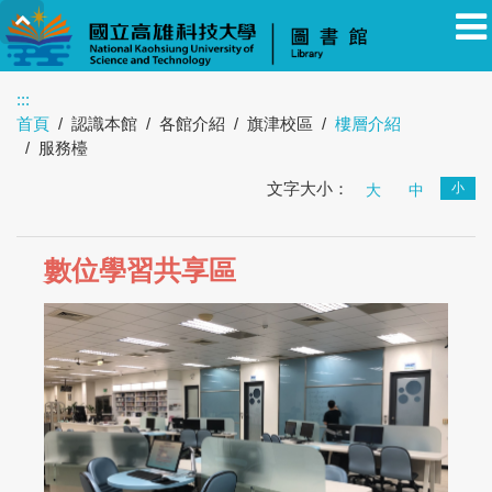
:::
首頁
認識本館
各館介紹
旗津校區
樓層介紹
教職員
學生
校友
其他
訪客
服務檯
文字大小：
小
大
中
數位學習共享區