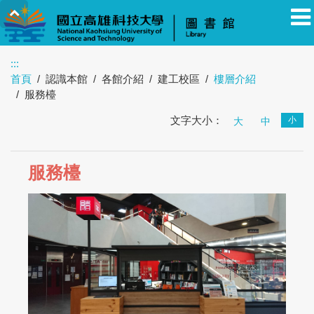
:::
首頁
認識本館
各館介紹
建工校區
樓層介紹
教職員
學生
校友
其他
訪客
服務檯
文字大小：
小
大
中
服務檯