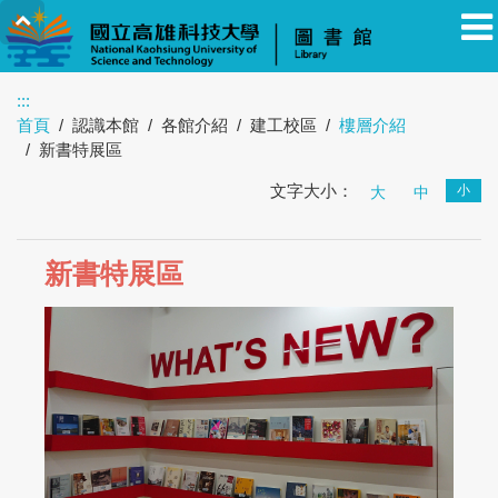
:::
首頁
認識本館
各館介紹
建工校區
樓層介紹
教職員
學生
校友
其他
訪客
新書特展區
文字大小：
小
大
中
新書特展區