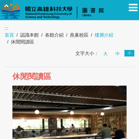
:::
首頁
認識本館
各館介紹
燕巢校區
樓層介紹
教職員
學生
校友
其他
訪客
休閒閱讀區
文字大小：
小
大
中
休閒閱讀區