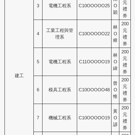
元
3
電機工程系
C10OOOOO25
O
禮
穎
券
200
林
工業工程與管
元
4
C10OOOOO22
O
理系
禮
樟
券
200
林
元
5
電機工程系
C11OOOOO19
O
禮
緯
券
建工
200
曾
元
6
模具工程系
C10OOOOO48
O
禮
惟
券
200
黃
元
7
機械工程系
C10OOOOO19
O
禮
諺
券