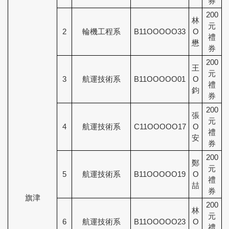
券
200
林
元
2
輪機工程系
B11OOOOO33
O
禮
懋
券
200
王
元
3
航運技術系
B11OOOOO01
O
禮
鈞
券
200
張
元
4
航運技術系
C11OOOOO17
O
禮
安
券
200
鄭
元
5
航運技術系
B11OOOOO19
O
禮
喆
券
旗津
200
林
元
6
航運技術系
B11OOOOO23
O
禮