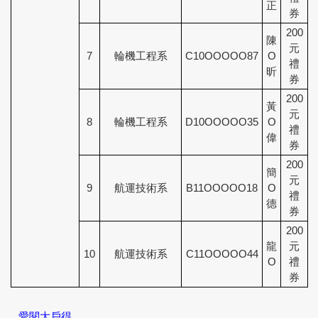
正
券
200
陳
元
7
輪機工程系
C10OOOOO87
O
禮
昕
券
200
黃
元
8
輪機工程系
D10OOOOO35
O
禮
偉
券
200
簡
元
9
航運技術系
B11OOOOO18
O
禮
德
券
200
龍
元
10
航運技術系
C11OOOOO44
O
禮
券
愛閱大戶得