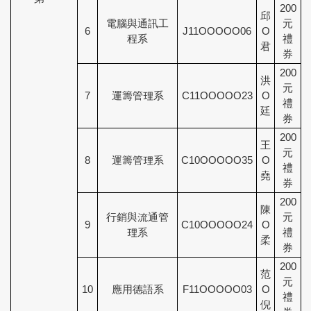
200
邱
電腦與通訊工
元
6
J11OOOOO06
O
程系
禮
君
券
200
洪
元
7
運籌管理系
C11OOOOO23
O
禮
廷
券
200
王
元
8
運籌管理系
C10OOOOO35
O
禮
堯
券
200
陳
行銷與流通管
元
9
C10OOOOO24
O
理系
禮
柔
券
200
范
元
10
應用德語系
F11OOOOO03
O
禮
倪