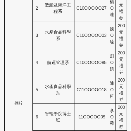
楊
造船及海洋工
元
2
C10OOOOO27
O
程系
禮
達
券
200
魏
水產食品科學
元
3
C10OOOOO03
O
系
禮
臻
券
200
劉
元
4
航運管理系
C10OOOOO85
O
禮
鎮
券
200
陳
水產食品科學
元
5
C11OOOOO18
O
系
禮
哲
券
楠梓
200
李
管理學院博士
元
6
I11OOOOO09
O
班
禮
舜
券