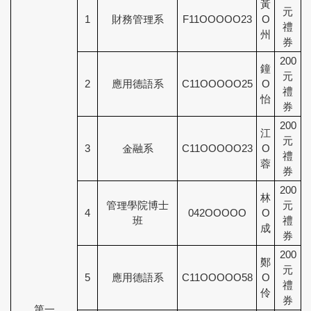
黃
元
1
財務管理系
F11OOOOO23
O
禮
州
券
200
鐘
元
2
應用德語系
C11OOOOO25
O
禮
怡
券
200
江
元
3
金融系
C11OOOOO23
O
禮
蓉
券
200
林
管理學院博士
元
4
042OOOOO
O
班
禮
成
券
200
鄭
元
5
應用德語系
C11OOOOO58
O
禮
伶
券
第一