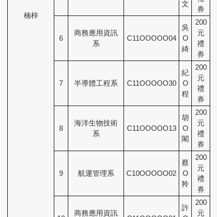
文
券
楠梓
200
吳
商務應用資訊
元
6
C11OOOOO04
O
系
禮
綺
券
200
紀
元
7
半導體工程系
C11OOOOO30
O
禮
程
券
200
胡
海洋生物技術
元
8
C11OOOOO13
O
系
禮
閣
券
200
蔡
元
9
航運管理系
C10OOOOO02
O
禮
羚
券
200
許
商務應用資訊
元