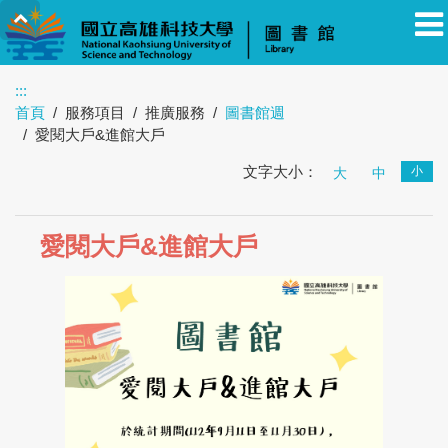
:::
首頁
服務項目
推廣服務
圖書館週
教職員
學生
校友
其他
訪客
愛閱大戶&進館大戶
文字大小：
小
大
中
愛閱大戶&進館大戶