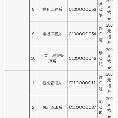
200
黃
元
8
模具工程系
C10OOOOO56
O
禮
諭
券
200
蔡
元
9
電機工程系
C10OOOOO54
O
禮
憲
券
200
楊
工業工程與管
元
10
C10OOOOO46
O
理系
禮
弘
券
200
鐘
元
1
觀光管理系
F11OOOOO12
O
禮
韙
券
200
彭
元
2
會計資訊系
C11OOOOO37
O
禮
恩
券