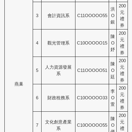
200
洪
元
3
會計資訊系
C11OOOOO55
O
禮
銀
券
200
陳
元
4
觀光管理系
C10OOOOO15
O
禮
妤
券
200
陳
人力資源發展
元
5
C11OOOOO51
O
系
禮
廷
券
燕巢
200
李
元
6
財政稅務系
C10OOOOO33
O
禮
萱
券
200
陳
文化創意產業
元
7
C10OOOOO55
O
系
禮
儀