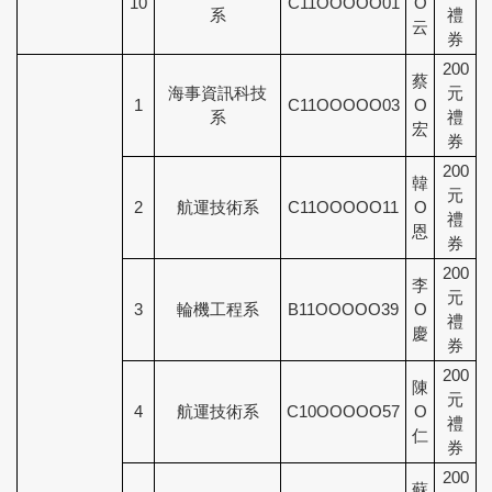
10
C11OOOOO01
O
系
禮
云
券
200
蔡
海事資訊科技
元
1
C11OOOOO03
O
系
禮
宏
券
200
韓
元
2
航運技術系
C11OOOOO11
O
禮
恩
券
200
李
元
3
輪機工程系
B11OOOOO39
O
禮
慶
券
200
陳
元
4
航運技術系
C10OOOOO57
O
禮
仁
券
200
蘇