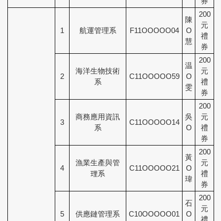
券
200
陳
元
1
航運管理系
F11OOOOO04
O
禮
慧
券
200
温
海洋生物技術
元
2
C11OOOOO59
O
系
禮
雯
券
200
商務應用資訊
吳
元
3
C11OOOOO14
系
O
禮
券
200
黃
漁業生產與管
元
4
C11OOOOO21
O
理系
禮
瑋
券
200
石
元
5
供應鏈管理系
C10OOOOO01
O
禮