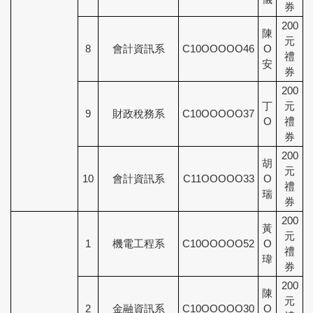
券
200
陳
元
8
會計資訊系
C10OOOOO46
O
禮
安
券
200
丁
元
9
財政稅務系
C10OOOOO37
O
禮
券
200
胡
元
10
會計資訊系
C11OOOOO33
O
禮
瑞
券
200
黃
元
1
機電工程系
C10OOOOO52
O
禮
瑋
券
200
陳
元
2
金融資訊系
C10OOOOO30
O