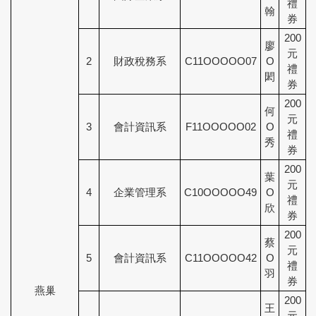
禮
翰
券
200
廖
元
2
財政稅務系
C11OOOOO07
O
禮
閎
券
200
何
元
3
會計資訊系
F11OOOOO02
O
禮
秀
券
200
葉
元
4
企業管理系
C10OOOOO49
O
禮
欣
券
200
蔡
元
5
會計資訊系
C11OOOOO42
O
禮
羽
券
燕巢
200
王
元