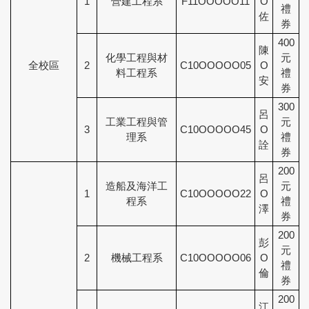
1
營建工程系
F11OOOOO11
O
禮
佐
券
400
陳
化學工程與材
元
全校區
2
C10OOOOO05
O
料工程系
禮
安
券
300
呂
工業工程與管
元
3
C10OOOOO45
O
理系
禮
詮
券
200
呂
造船及海洋工
元
1
C10OOOOO22
O
程系
禮
澤
券
200
彭
元
2
機械工程系
C10OOOOO06
O
禮
倫
券
200
江