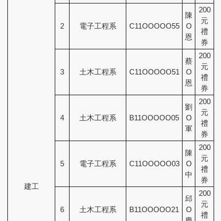
200
陳
元
2
電子工程系
C11OOOOO55
O
禮
恩
券
200
蔡
元
3
土木工程系
C11OOOOO51
O
禮
恩
券
200
劉
元
4
土木工程系
B11OOOOO05
O
禮
軍
券
200
陳
元
5
電子工程系
C11OOOOO03
O
禮
中
券
建工
200
邱
元
6
土木工程系
B11OOOOO21
O
禮
慶