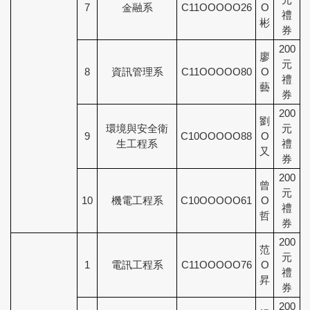
7
金融系
C11OOOOO26
O
禮
彬
券
200
廖
元
8
資訊管理系
C11OOOOO80
O
禮
藝
券
200
劉
環境與安全衛
元
9
C10OOOOO88
O
生工程系
禮
又
券
200
曾
元
10
機電工程系
C10OOOOO61
O
禮
哲
券
200
范
元
1
電訊工程系
C11OOOOO76
O
禮
昇
券
200