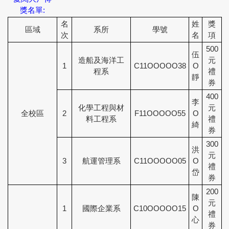
獎名單:
名
姓
獎
區域
系所
學號
次
名
項
500
伍
造船及海洋工
元
1
C11OOOOO38
O
程系
禮
靜
券
400
李
化學工程與材
元
全校區
2
F11OOOOO55
O
料工程系
禮
綺
券
300
洪
元
3
航運管理系
C11OOOOO05
O
禮
岱
券
200
陳
元
1
國際企業系
C10OOOOO15
O
禮
心
券