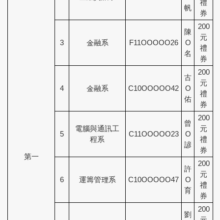
禮
帆
券
200
陳
元
3
金融系
F11OOOOO26
O
禮
名
券
200
古
元
4
金融系
C10OOOOO42
O
禮
佑
券
200
曾
電腦與通訊工
元
5
C11OOOOO23
O
程系
禮
諺
券
第一
200
許
元
6
運籌管理系
C10OOOOO47
O
禮
育
券
200
劉
元