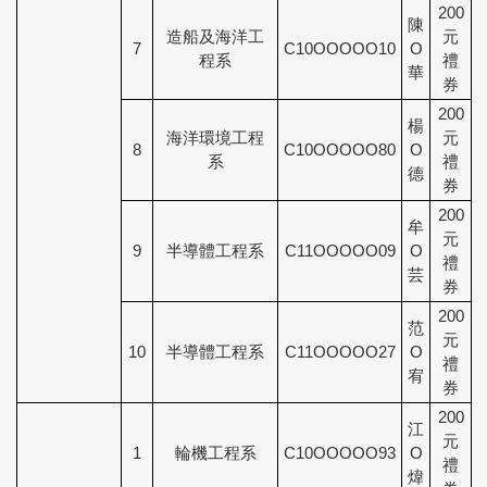
200
陳
造船及海洋工
元
7
C10OOOOO10
O
程系
禮
華
券
200
楊
海洋環境工程
元
8
C10OOOOO80
O
系
禮
德
券
200
牟
元
9
半導體工程系
C11OOOOO09
O
禮
芸
券
200
范
元
10
半導體工程系
C11OOOOO27
O
禮
宥
券
200
江
元
1
輪機工程系
C10OOOOO93
O
禮
煒