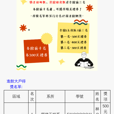
進館大戶得
獎名單:
名
姓
獎
區域
系所
學號
次
名
項
500
林
元