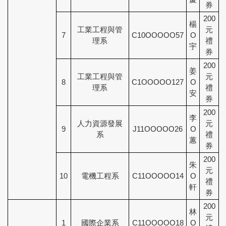
券
200
楊
工業工程與管
元
7
C10OOOOO57
O
理系
禮
宇
券
200
姜
工業工程與管
元
8
C1OOOOO127
O
理系
禮
安
券
200
李
人力資源發展
元
9
J11OOOOO26
O
系
禮
蕙
券
200
朱
元
10
電機工程系
C11OOOOO14
O
禮
軒
券
200
林
元
1
國際企業系
C11OOOOO18
O