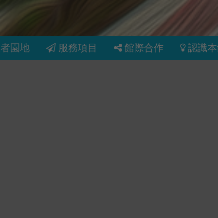
讀者園地
服務項目
館際合作
認識本
和羽毛
高效職場生
香港 :
養成你