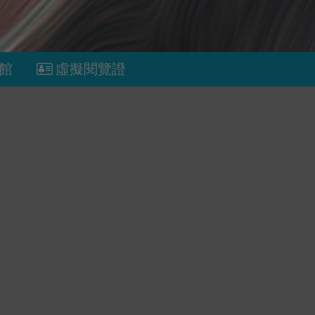
館
虛擬閱覽證
黑貓咖啡廳的點心
的A
順著24節
頂尖收入
阿嬤要我跟
查看更多