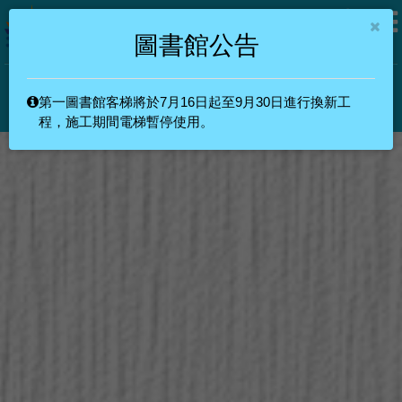
圖書館公告
第一圖書館客梯將於7月16日起至9月30日進行換新工
教職員
學生
校友
其他
訪客
程，施工期間電梯暫停使用。