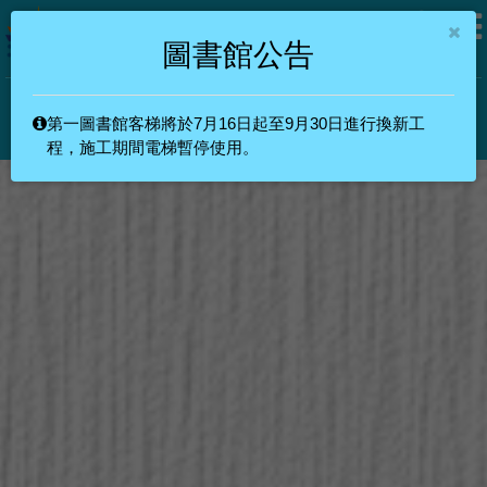
圖書館公告
第一圖書館客梯將於7月16日起至9月30日進行換新工
教職員
學生
校友
其他
訪客
程，施工期間電梯暫停使用。