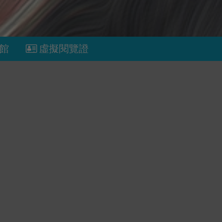
館
虛擬閱覽證
黑貓咖啡廳的點心
的A
順著24節
頂尖收入
阿嬤要我跟
查看更多