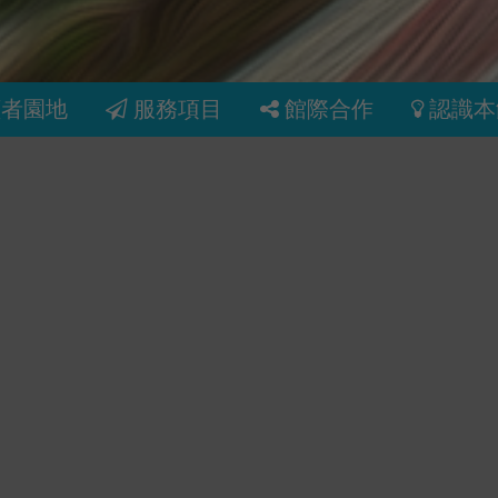
讀者園地
服務項目
館際合作
認識本
和羽毛
高效職場生
香港 :
養成你