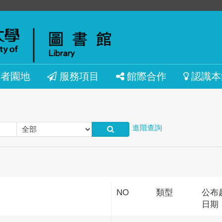
讀者園地
服務項目
館際合作
認識本
進階查詢
NO
類型
公布
日期