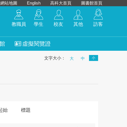
網站地圖
English
高科大首頁
圖書館首頁
教職員
學生
校友
其他
訪客
館
虛擬閱覽證
文字大小：
小
大
中
起始
標題