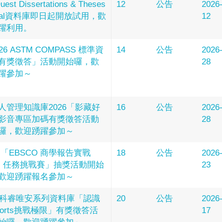
uest Dissertations & Theses
12
公告
2026
obal資料庫即日起開放試用，歡
12
躍利用。
26 ASTM COMPASS 標準資
14
公告
2026
有獎徵答」活動開始囉，歡
28
躍參加～
人管理知識庫2026「影藏好
16
公告
2026
影音專區加碼有獎徵答活動
28
囉，歡迎踴躍參加～
:「EBSCO 商學報告實戰
18
公告
2026
b｜任務挑戰賽」抽獎活動開始
23
歡迎踴躍報名參加～
26科睿唯安系列資料庫「認識
20
公告
2026
Sports挑戰極限」有獎徵答活
17